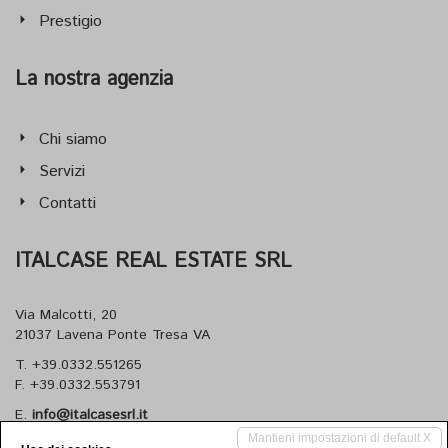
Prestigio
La nostra agenzia
Chi siamo
Servizi
Contatti
ITALCASE REAL ESTATE SRL
Via Malcotti, 20
21037 Lavena Ponte Tresa VA
T. +39.0332.551265
F. +39.0332.553791
E.
info@italcasesrl.it
W.
www.italcasesrl.it
Mantieni impostazioni di default X